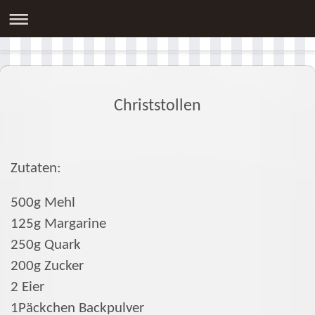
Fit und Agil nicht nur im Alter
Christstollen
Zutaten:
500g Mehl
125g Margarine
250g Quark
200g Zucker
2 Eier
1Päckchen Backpulver