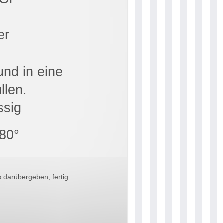
er
und in eine
llen.
ssig
80°
 darübergeben, fertig