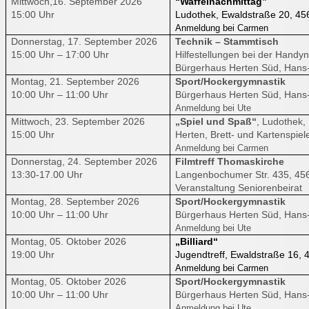
Mittwoch,16. September 2026
“Waffelnachmittag”
15:00 Uhr
Ludothek, Ewaldstraße 20, 45
Anmeldung bei Carmen
Donnerstag, 17. September 2026
Technik – Stammtisch
15:00 Uhr – 17:00 Uhr
Hilfestellungen bei der Hand
Bürgerhaus Herten Süd, Hans-
Montag, 21. September 2026
Sport/Hockergymnastik
10:00 Uhr – 11:00 Uhr
Bürgerhaus Herten Süd, Hans-
Anmeldung bei Ute
Mittwoch, 23. September 2026
„Spiel und Spaß“
, Ludothek,
15:00 Uhr
Herten, Brett- und Kartenspiel
Anmeldung bei Carmen
Donnerstag, 24. September 2026
Filmtreff Thomaskirche
13:30-17.00 Uhr
Langenbochumer Str. 435, 45
Veranstaltung Seniorenbeirat
Montag, 28. September 2026
Sport/Hockergymnastik
10:00 Uhr – 11:00 Uhr
Bürgerhaus Herten Süd, Hans-
Anmeldung bei Ute
Montag, 05. Oktober 2026
„Billiard“
19:00 Uhr
Jugendtreff, Ewaldstraße 16, 
Anmeldung bei Carmen
Montag, 05. Oktober 2026
Sport/Hockergymnastik
10:00 Uhr – 11:00 Uhr
Bürgerhaus Herten Süd, Hans-
Anmeldung bei Ute