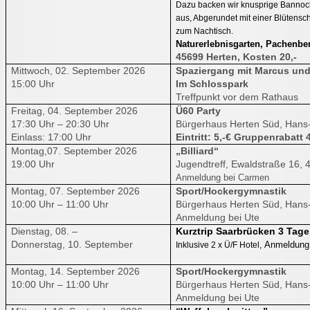
Dazu backen wir knusprige Bannock
aus, Abgerundet mit einer Blütensc
zum Nachtisch.
Naturerlebnisgarten, Pachenber
45699 Herten, Kosten 20,-
Mittwoch, 02. September 2026
Spaziergang mit Marcus und
15:00 Uhr
Im Schlosspark
Treffpunkt vor dem Rathaus
Freitag, 04. September 2026
Ü60 Party
17:30 Uhr – 20:30 Uhr
Bürgerhaus Herten Süd, Hans-
Einlass: 17:00 Uhr
Eintritt: 5,-€ Gruppenrabatt 4
Montag,07. September 2026
„Billiard“
19:00 Uhr
Jugendtreff, Ewaldstraße 16, 
Anmeldung bei Carmen
Montag, 07. September 2026
Sport/Hockergymnastik
10:00 Uhr – 11:00 Uhr
Bürgerhaus Herten Süd, Hans-
Anmeldung bei Ute
Dienstag, 08. –
Kurztrip Saarbrücken 3 Tage
Donnerstag, 10. September
Anmeldung
Inklusive 2 x Ü/F Hotel,
Montag, 14. September 2026
Sport/Hockergymnastik
10:00 Uhr – 11:00 Uhr
Bürgerhaus Herten Süd, Hans-
Anmeldung bei Ute